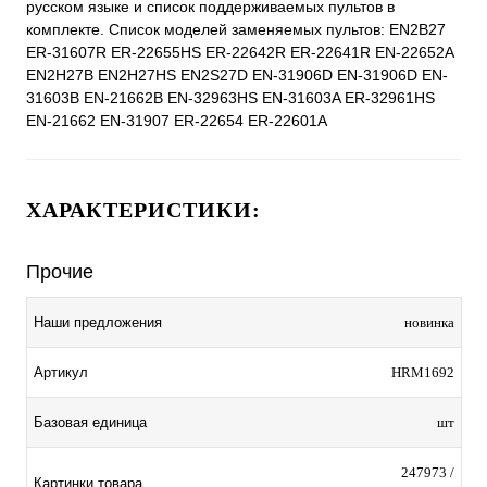
русском языке и список поддерживаемых пультов в
комплекте. Список моделей заменяемых пультов: EN2B27
ER-31607R ER-22655HS ER-22642R ER-22641R EN-22652A
EN2H27B EN2H27HS EN2S27D EN-31906D EN-31906D EN-
31603B EN-21662B EN-32963HS EN-31603A ER-32961HS
EN-21662 EN-31907 ER-22654 ER-22601A
ХАРАКТЕРИСТИКИ:
Прочие
Наши предложения
новинка
Артикул
HRM1692
Базовая единица
шт
247973 /
Картинки товара