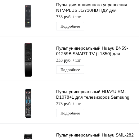
Пульт дистанционного управления
NTV-PLUS J1/710HD ПДУ для
ресиверов НТВ Плюс J1 и 710HD
333 руб.
/ шт
Подробнее
Пульт универсальный Huayu BN59-
01259B SMART TV (L1350) для
телевизоров Samsung
333 руб.
/ шт
Подробнее
Пульт универсальный HUAYU RM-
D1078+1 для телевизоров Samsung
LCD/LED
275 руб.
/ шт
Подробнее
Пульт универсальный Huayu SML-282