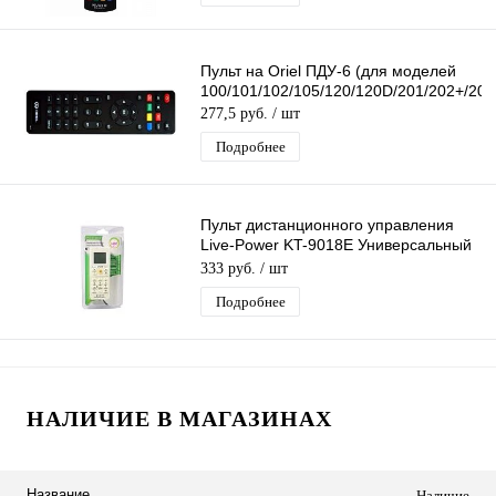
Пульт на Oriel ПДУ-6 (для моделей
100/101/102/105/120/120D/201/202+/203
277,5 руб.
/ шт
Подробнее
Пульт дистанционного управления
Live-Power KT-9018E Универсальный
пульт для кондиционеров
333 руб.
/ шт
Подробнее
НАЛИЧИЕ В МАГАЗИНАХ
Название
Наличие