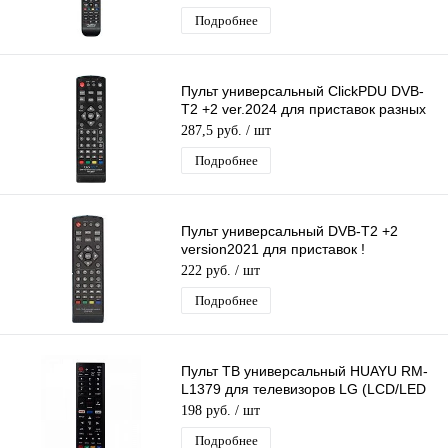
Подробнее
Пульт универсальный ClickPDU DVB-
T2 +2 ver.2024 для приставок разных
моделей DVB-T2
287,5 руб.
/ шт
Подробнее
Пульт универсальный DVB-T2 +2
version2021 для приставок !
универсальный для разных моделей
222 руб.
/ шт
DVB-T2
Подробнее
Пульт ТВ универсальный HUAYU RM-
L1379 для телевизоров LG (LCD/LED
LG)
198 руб.
/ шт
Подробнее