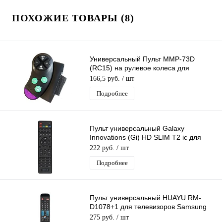
ПОХОЖИЕ ТОВАРЫ (8)
Универсальный Пульт MMP-73D
(RC15) на рулевое колеса для
автомагнитол , Беспроводной пульт
166,5 руб.
/ шт
Подробнее
Пульт универсальный Galaxy
Innovations (Gi) HD SLIM T2 ic для
разных моделей приставок GI Slim
222 руб.
/ шт
Подробнее
Пульт универсальный HUAYU RM-
D1078+1 для телевизоров Samsung
LCD/LED
275 руб.
/ шт