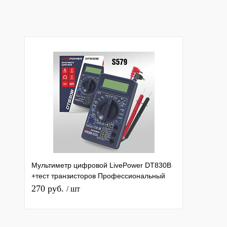
Мультиметр цифровой LivePower DT830B
+тест транзисторов Профессиональный
мультиизмерительный Тестер
270 руб.
/ шт