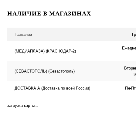
Подписаться
Подписатьс
НАЛИЧИЕ В МАГАЗИНАХ
Купить в 1 клик
К сравнению
Купить в 1 клик
К с
В избранное
Под заказ
В избранное
Под
Название
Г
Ежеднев
(МЕДИАПЛАЗА) (КРАСНОДАР-2)
Вторн
(СЕВАСТОПОЛЬ) (Севастополь)
9
ДОСТАВКА А (Доставка по всей России)
Пн-Пт
загрузка карты...