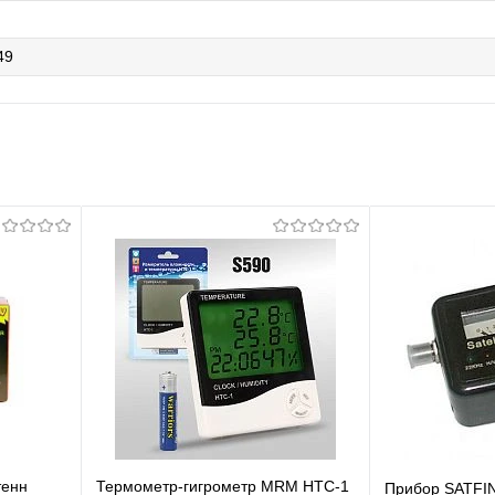
49
тенн
Термометр-гигрометр MRM HTC-1
Прибор SATFI