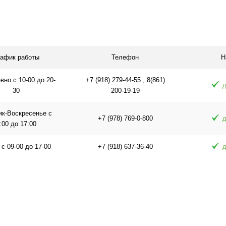
я
В корзину
равнению
Купить в 1 клик
К сравнению
Купить в 1 
 заказ
В избранное
В наличии
В избранное
рафик работы
Телефон
Н
но с 10-00 до 20-
+7 (918) 279-44-55 , 8(861)
д
30
200-19-19
ик-Воскресенье с
+7 (978) 769-0-800
д
:00 до 17:00
 с 09-00 до 17-00
+7 (918) 637-36-40
д