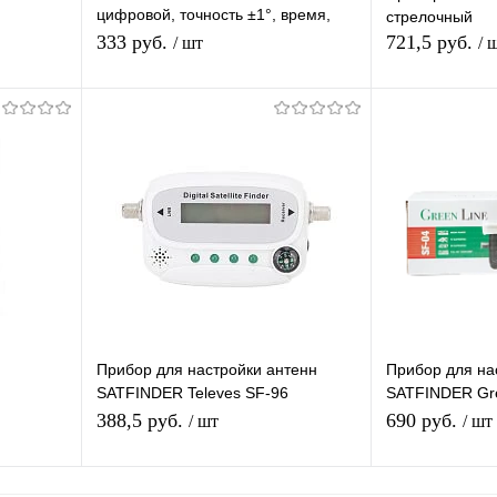
цифровой, точность ±1°, время,
стрелочный
часы, будильник
333 руб.
721,5 руб.
/ шт
/ 
В корзину
П
равнению
Купить в 1 клик
К сравнению
Купить в 1 
аличии
В избранное
В наличии
В избранное
Прибор для настройки антенн
Прибор для на
SATFINDER Televes SF-96
SATFINDER Gre
измеритель спутникового сигнала c
стрелочный из
388,5 руб.
690 руб.
/ шт
/ шт
ЖК-экраном
спутникового с