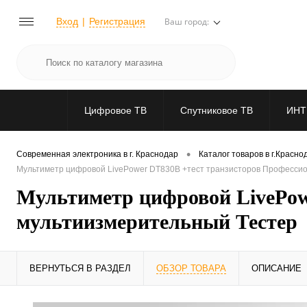
Вход
Регистрация
Ваш город:
Цифровое ТВ
Спутниковое ТВ
ИНТ
•
Современная электроника в г. Краснодар
Каталог товаров в г.Красно
Мультиметр цифровой LivePower DT830B +тест транзисторов Професси
Мультиметр цифровой LivePow
мультиизмерительный Тестер
ВЕРНУТЬСЯ В РАЗДЕЛ
ОБЗОР ТОВАРА
ОПИСАНИЕ