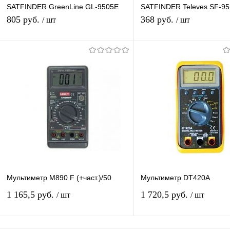
SATFINDER GreenLine GL-9505E
SATFINDER Televes SF-95
цифровой измеритель
стрелочный измеритель
805 руб.
368 руб.
/ шт
/ шт
спутникового сигнала
спутникового сигнала
В корзину
В корзину
Купить в 1 клик
К сравнению
Купить в 1 клик
К с
В избранное
В наличии
В избранное
В н
Мультиметр М890 F (+част.)/50
Мультиметр DT420A
1 165,5 руб.
1 720,5 руб.
/ шт
/ шт