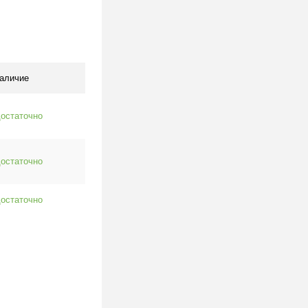
В корзину
клик
К сравнению
В наличии
аличие
остаточно
остаточно
остаточно