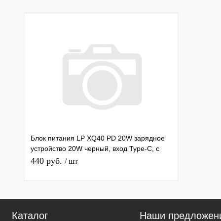
Блок питания LP XQ40 PD 20W зарядное
устройство 20W черный, вход Type-C, с
кабелем Type-C - Type-C
440 руб.
/ шт
Каталог
Наши предложен