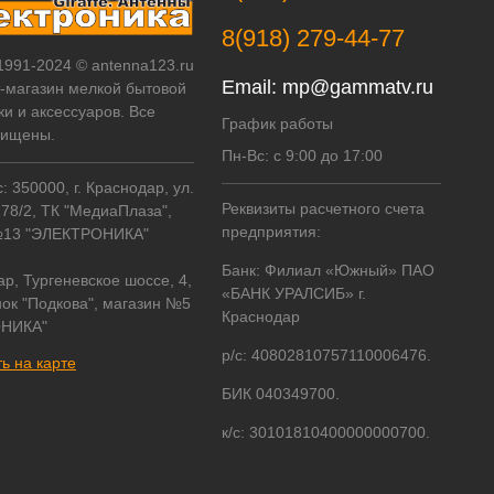
8(918) 279-44-77
 1991-2024 © antenna123.ru
Email:
mp@gammatv.ru
т-магазин мелкой бытовой
ки и аксессуаров. Все
График работы
щищены.
Пн-Вс: с 9:00 до 17:00
 350000, г. Краснодар, ул.
Реквизиты расчетного счета
178/2, ТК "МедиаПлаза",
предприятия:
№13 "ЭЛЕКТРОНИКА"
Банк: Филиал «Южный» ПАО
ар, Тургеневское шоссе, 4,
«БАНК УРАЛСИБ» г.
ок "Подкова", магазин №5
Краснодар
НИКА"
р/с: 40802810757110006476.
ь на карте
БИК 040349700.
к/с: 30101810400000000700.