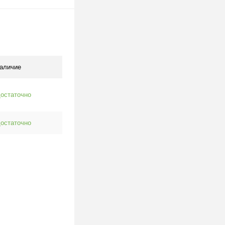
одписаться
клик
К сравнению
Под заказ
аличие
остаточно
остаточно