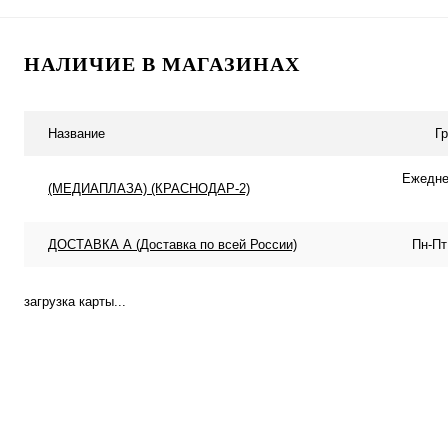
В корзину
В корзину
НАЛИЧИЕ В МАГАЗИНАХ
Купить в 1 клик
К сравнению
Купить в 1 клик
К с
В избранное
В наличии
В избранное
В н
Название
Г
Ежеднев
(МЕДИАПЛАЗА) (КРАСНОДАР-2)
ДОСТАВКА А (Доставка по всей России)
Пн-Пт
загрузка карты...