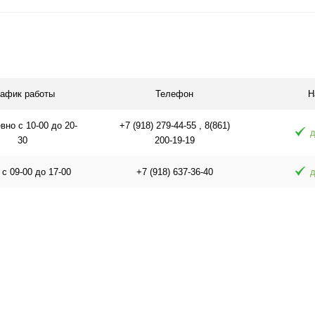
Подписаться
П
равнению
Купить в 1 клик
К сравнению
Купить в 1 
аличии
В избранное
Под заказ
В избранное
рафик работы
Телефон
Н
но с 10-00 до 20-
+7 (918) 279-44-55 , 8(861)
д
30
200-19-19
 с 09-00 до 17-00
+7 (918) 637-36-40
д