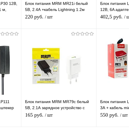
LP30 12В,
Блок питания MRM MR21i белый
Блок питания 
1 м,
5В, 2.4А +кабель Lightning 1.2м
12В, 6A адапте
зарядное устройство с USB
штекер 5.5*2,5
220 руб.
402,5 руб.
/ шт
/ 
портом, белый
Подписаться
равнению
Купить в 1 клик
К сравнению
Купить в 1 
аличии
В избранное
Под заказ
В избранное
LP111
Блок питания MRM MR79c белый
Блок питания 
 штекер
5В, 2.1А зарядное устройство с
3А + кабель m
USB портом
устройство с 2
165 руб.
550 руб.
/ шт
/ шт
белый