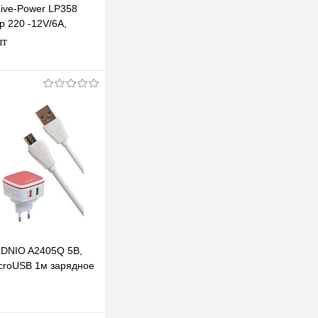
Live-Power LP358
р 220 -12V/6A,
 мм
шт
В корзину
клик
К сравнению
В наличии
LDNIO A2405Q 5В,
icroUSB 1м зарядное
 USB портами,