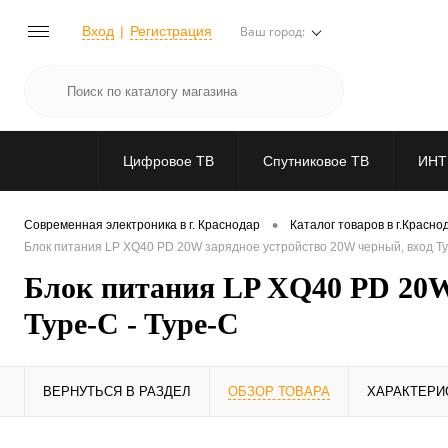
Вход
Регистрация
Ваш город:
Цифровое ТВ
Спутниковое ТВ
ИНТ
•
Современная электроника в г. Краснодар
Каталог товаров в г.Красно
Блок питания LP XQ40 PD 20W зарядное устройство 20W черный, вход Typ
Блок питания LP XQ40 PD 20W 
Type-C - Type-C
ВЕРНУТЬСЯ В РАЗДЕЛ
ОБЗОР ТОВАРА
ХАРАКТЕРИ