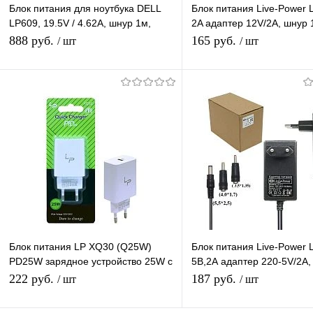
Блок питания для ноутбука DELL
Блок питания Live-Power 
LP609, 19.5V / 4.62A, шнур 1м,
2A адаптер 12V/2A, шнур 
штекер 4.5*3.0
штекер 5.5*2,5 мм
888 руб.
165 руб.
/ шт
/ шт
В корзину
В корзину
Купить в 1 клик
К сравнению
Купить в 1 клик
К с
В избранное
В наличии
В избранное
В н
Блок питания LP XQ30 (Q25W)
Блок питания Live-Power 
PD25W зарядное устройство 25W с
5В,2А адаптер 220-5V/2A,
Type-C портом
5,5*2,5мм +2 насадки
222 руб.
187 руб.
/ шт
/ шт
(4.0*1.7/3.5*1.3)