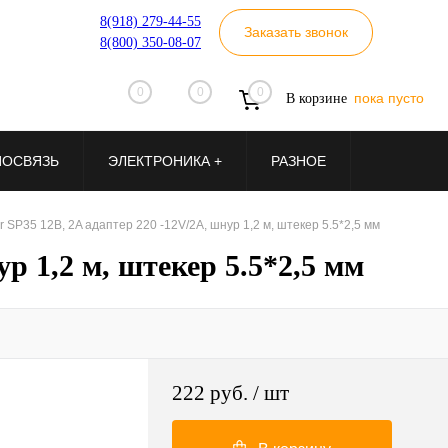
8(918) 279-44-55
Заказать звонок
8(800) 350-08-07
0
0
0
пока пусто
В корзине
ИОСВЯЗЬ
ЭЛЕКТРОНИКА +
РАЗНОЕ
 SP35 12В, 2A адаптер 220 -12V/2A, шнур 1,2 м, штекер 5.5*2,5 мм
р 1,2 м, штекер 5.5*2,5 мм
222 руб.
/ шт