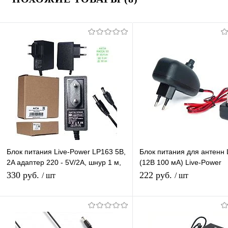
Блок питания Live-Power LP163 5В,
Блок питания для антенн 
2A адаптер 220 - 5V/2A, шнур 1 м,
(12В 100 мА) Live-Power
штекер 5.5*2,5 мм
регулируемый, с сепарат
330 руб.
222 руб.
/ шт
/ шт
инжектором питания
В корзину
В корзину