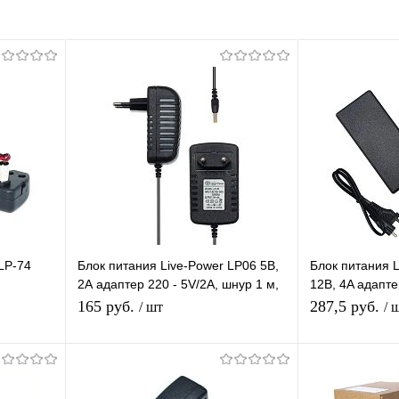
LP-74
Блок питания Live-Power LP06 5В,
Блок питания 
2А адаптер 220 - 5V/2A, шнур 1 м,
12В, 4A адапте
ором/
штекер 4,0*1,7 мм
штекер 5.5*2,5
165 руб.
287,5 руб.
/ шт
/ 
В корзину