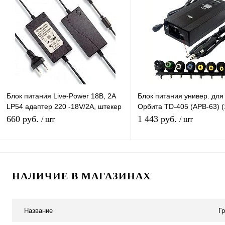
Купить в 1 клик
К сравнению
Купить в 1 клик
К с
В избранное
В наличии
В избранное
В н
Блок питания Live-Power 18В, 2A
Блок питания универ. для
LP54 адаптер 220 -18V/2A, штекер
Орбита TD-405 (APB-63) (
5.5*2,5 мм
разъёма, ЗУ авто)/40
660 руб.
1 443 руб.
/ шт
/ шт
В корзину
В корзину
НАЛИЧИЕ В МАГАЗИНАХ
Купить в 1 клик
К сравнению
Купить в 1 клик
К с
В избранное
В наличии
В избранное
В н
Название
Г