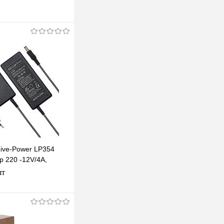
Live-Power LP354
р 220 -12V/4A,
 мм
шт
В корзину