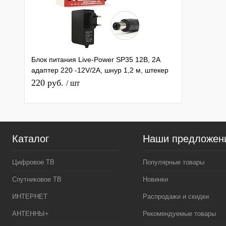
Блок питания Live-Power SP35 12В, 2A
адаптер 220 -12V/2A, шнур 1,2 м, штекер
5.5*2,5 мм
220 руб.
/ шт
Каталог
Наши предложен
Цифровое ТВ
Популярные товары
Спутниковое ТВ
Новинки
ИНТЕРНЕТ
Распродажи и скидки
АНТЕННЫ+
Рекомендуемые товары