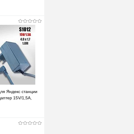
для Яндекс станции
аптер 15V/1,5A,
, кабель 1,8м
одписаться