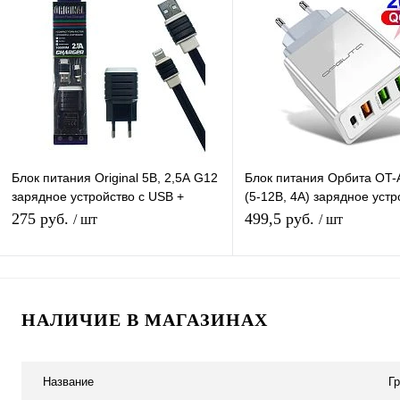
Купить в 1 клик
К сравнению
Купить в 1 клик
К с
В избранное
Под заказ
В избранное
В н
Блок питания Original 5В, 2,5А G12
Блок питания Орбита OT
зарядное устройство с USB +
(5-12В, 4А) зарядное устр
кабель Iphone 1 м черный
Type-C / 3USB (PD + QC3.
275 руб.
499,5 руб.
/ шт
/ шт
В корзину
Подписатьс
НАЛИЧИЕ В МАГАЗИНАХ
Купить в 1 клик
К сравнению
Купить в 1 клик
К с
В избранное
В наличии
В избранное
Под
Название
Г