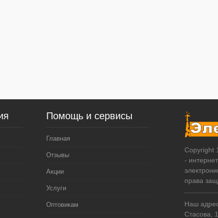
ия
Помощь и сервисы
Главная
Copyright
Отзывы
- интерне
электрони
Акции
права за
Услуги
Наш адрес:
Оптовикам
Стасова, 