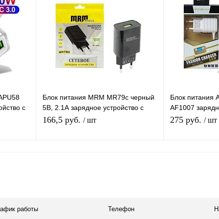
равнению
Купить в 1 клик
К сравнению
Купить в 1 
аличии
В избранное
Под заказ
В избранное
-APU58
Блок питания MRM MR79c черный
Блок питания A
ойство с
5В, 2.1А зарядное устройство с
AF1007 зарядн
0)
USB портом
встроенным ка
166,5 руб.
275 руб.
/ шт
/ шт
2 USB
я
Подписаться
равнению
Купить в 1 клик
К сравнению
Купить в 1 
 заказ
В избранное
Под заказ
В избранное
рафик работы
Телефон
Н