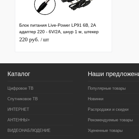
Блок питания Live-Power LP91 6В, 2A
адаптер 220 - 6V/2A, шнур 1 м, штекер
5,5*2,5 мм
220 руб.
/ шт
Каталог
Наши предложен
Цифровое ТВ
Популярные товары
Спутниковое ТВ
Новинки
ИНТЕРНЕТ
Распродажи и скидки
АНТЕННЫ+
Рекомендуемые товары
ВИДЕОНАБЛЮДЕНИЕ
Уцененные товары