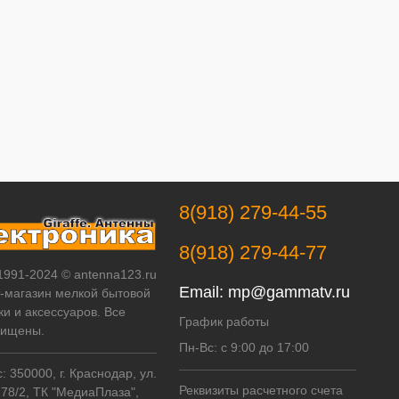
8(918) 279-44-55
8(918) 279-44-77
 1991-2024 © antenna123.ru
Email:
mp@gammatv.ru
т-магазин мелкой бытовой
ки и аксессуаров. Все
График работы
щищены.
Пн-Вс: с 9:00 до 17:00
 350000, г. Краснодар, ул.
Реквизиты расчетного счета
178/2, ТК "МедиаПлаза",