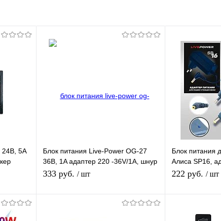
 24В, 5A
Блок питания Live-Power OG-27
Блок питания 
екер
36В, 1A адаптер 220 -36V/1A, шнур
Алиса SP16, ад
1 м, штекер 5.5*2,5 мм
разъем 4,0*1,7
333 руб.
222 руб.
/ шт
/ шт
(голубой)
Подписаться
П