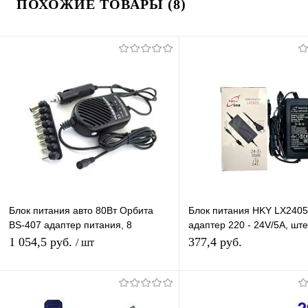
ПОХОЖИЕ ТОВАРЫ (8)
Блок питания авто 80Вт Орбита
Блок питания HKY LX2405
BS-407 адаптер питания, 8
адаптер 220 - 24V/5A, шт
разъёмов
5.5*2,5 мм
1 054,5 руб.
377,4 руб.
/ шт
Подписаться
В корзину