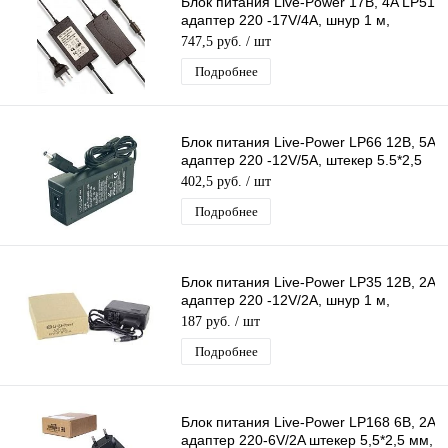
Блок питания Live-Power 17В, 4A LP51
адаптер 220 -17V/4A, шнур 1 м,
штекер 5.5*2,5 мм
747,5 руб.
/ шт
Подробнее
Блок питания Live-Power LP66 12В, 5A
адаптер 220 -12V/5A, штекер 5.5*2,5
мм
402,5 руб.
/ шт
Подробнее
Блок питания Live-Power LP35 12В, 2A
адаптер 220 -12V/2A, шнур 1 м,
штекер 5.5*2,5 мм
187 руб.
/ шт
Подробнее
Блок питания Live-Power LP168 6В, 2A
адаптер 220-6V/2A штекер 5,5*2,5 мм,