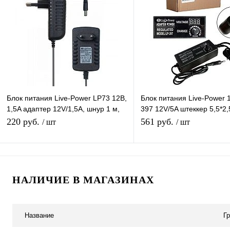
Купить в 1 клик
К сравнению
Купить в 1 клик
К с
В избранное
Под заказ
В избранное
В н
Блок питания Live-Power LP73 12В,
Блок питания Live-Power 
1,5A адаптер 12V/1,5A, шнур 1 м,
397 12V/5A штеккер 5,5*2,
штекер 5.5*2,5 мм
импульсный
220 руб.
561 руб.
/ шт
/ шт
В корзину
В корзину
НАЛИЧИЕ В МАГАЗИНАХ
Купить в 1 клик
К сравнению
Купить в 1 клик
К с
В избранное
В наличии
В избранное
В н
Название
Г