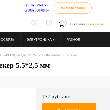
8(918) 279-44-55
Заказать звонок
8(800) 350-08-07
0
0
0
пока пусто
В корзине
ИОСВЯЗЬ
ЭЛЕКТРОНИКА +
РАЗНОЕ
 LP43 12В, 8A адаптер 220 -12V/8A, штекер 5.5*2,5 мм
екер 5.5*2,5 мм
777 руб.
/ шт