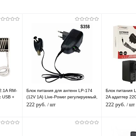
2.1А RM-
Блок питания для антенн LP-174
Блок питания L
с USB +
(12V 1A) Live-Power регулируемый,
2A адаптер 220
ый
с инжектором питания, c F-
м, штекер 5.5*
222 руб.
222 руб.
/ шт
/ шт
разъёмом
В корзину