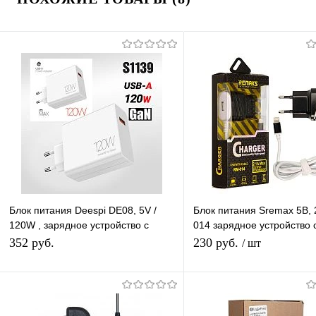
Блок питания Deespi DE08, 5V /
Блок питания Sremax 5В, 
120W , зарядное устройство с
014 зарядное устройство 
USB-A, белый цвет
кабель Iphone 1,2 м черн
352 руб.
230 руб.
/ шт
Подписаться
В корзину