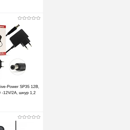
ive-Power SP35 12В,
 -12V/2A, шнур 1,2
2,5 мм
В корзину