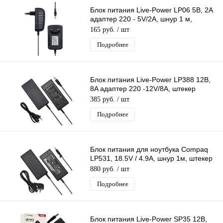
Блок питания Live-Power LP06 5В, 2А
адаптер 220 - 5V/2A, шнур 1 м,
штекер 4,0*1,7 мм
165 руб.
/ шт
Подробнее
Блок питания Live-Power LP388 12В,
8A адаптер 220 -12V/8A, штекер
5.5*2,5 мм
385 руб.
/ шт
Подробнее
Блок питания для ноутбука Compaq
LP531, 18.5V / 4.9A, шнур 1м, штекер
пуля
880 руб.
/ шт
Подробнее
Блок питания Live-Power SP35 12В,