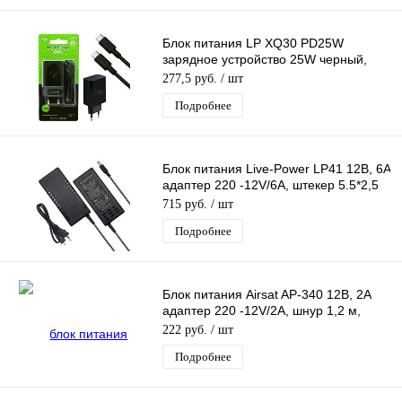
Блок питания LP XQ30 PD25W
зарядное устройство 25W черный,
вход Type-C, с кабелем Type-C - Type-
277,5 руб.
/ шт
C
Подробнее
Блок питания Live-Power LP41 12В, 6A
адаптер 220 -12V/6A, штекер 5.5*2,5
мм
715 руб.
/ шт
Подробнее
Блок питания Airsat AP-340 12В, 2A
адаптер 220 -12V/2A, шнур 1,2 м,
штекер 5.5*2,5 мм
222 руб.
/ шт
Подробнее