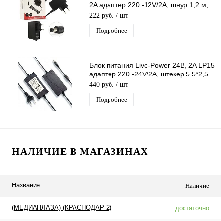
2A адаптер 220 -12V/2A, шнур 1,2 м,
штекер 5.5*2,5 мм
222 руб.
/ шт
Подробнее
Блок питания Live-Power 24В, 2A LP15
адаптер 220 -24V/2A, штекер 5.5*2,5
мм
440 руб.
/ шт
Подробнее
НАЛИЧИЕ В МАГАЗИНАХ
Название
Наличие
(МЕДИАПЛАЗА) (КРАСНОДАР-2)
достаточно