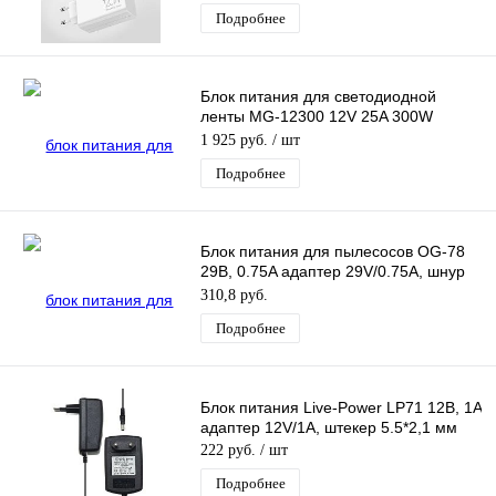
Подробнее
Блок питания для светодиодной
ленты MG-12300 12V 25A 300W
ультратонкий IP67
1 925 руб.
/ шт
Подробнее
Блок питания для пылесосов OG-78
29В, 0.75A адаптер 29V/0.75A, шнур
1,2 м, штекер 5.5*2,5 мм
310,8 руб.
Подробнее
Блок питания Live-Power LP71 12В, 1A
адаптер 12V/1A, штекер 5.5*2,1 мм
222 руб.
/ шт
Подробнее