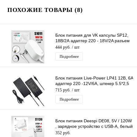
ПОХОЖИЕ ТОВАРЫ (8)
Блок питания для VK капсулы SP12,
18В/2А адаптер 220 - 18V/2A разъем
3,5*1,35, кабель 1,5м (белый)
444 руб.
/ шт
Подробнее
Блок питания Live-Power LP41 12В, 6A
адаптер 220 -12V/6A, штекер 5.5*2,5
мм
715 руб.
/ шт
Подробнее
Блок питания Deespi DE08, 5V / 120W
, зарядное устройство с USB-A, белый
цвет
352 руб.