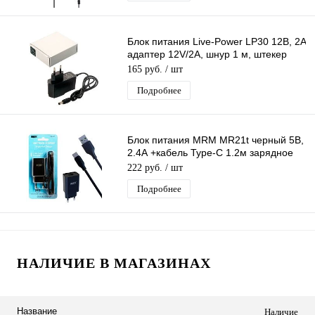
Блок питания Live-Power LP30 12В, 2A
адаптер 12V/2A, шнур 1 м, штекер
5.5*2,5 мм
165 руб.
/ шт
Подробнее
Блок питания MRM MR21t черный 5В,
2.4А +кабель Type-C 1.2м зарядное
устройство с USB портом
222 руб.
/ шт
Подробнее
НАЛИЧИЕ В МАГАЗИНАХ
Название
Наличие