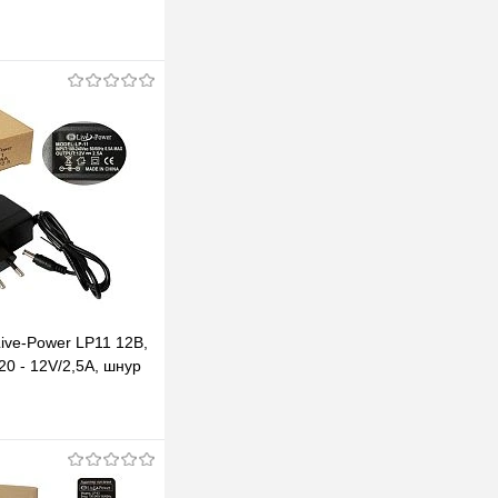
ive-Power LP11 12В,
20 - 12V/2,5A, шнур
5*2,5 мм
одписаться