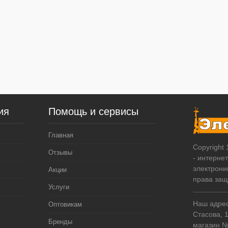
ия
Помощь и сервисы
Главная
Copyright
Отзывы
- интерне
электрони
Акции
права за
Услуги
Наш адрес:
Оптовикам
Стасова, 
Бренды
магазин 