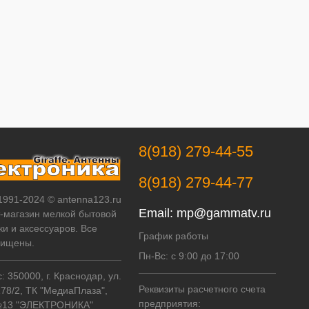
8(918) 279-44-55
8(918) 279-44-77
 1991-2024 © antenna123.ru
Email:
mp@gammatv.ru
т-магазин мелкой бытовой
ки и аксессуаров. Все
График работы
щищены.
Пн-Вс: с 9:00 до 17:00
 350000, г. Краснодар, ул.
Реквизиты расчетного счета
178/2, ТК "МедиаПлаза",
предприятия:
№13 "ЭЛЕКТРОНИКА"