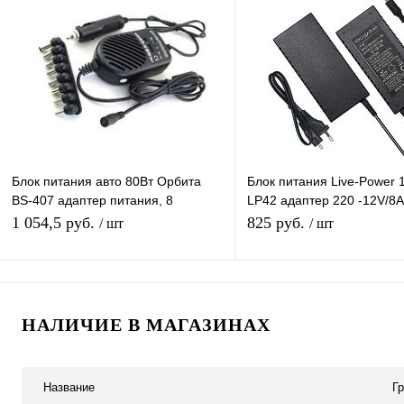
Купить в 1 клик
К сравнению
Купить в 1 клик
К с
В избранное
В наличии
В избранное
В н
Блок питания авто 80Вт Орбита
Блок питания Live-Power 
BS-407 адаптер питания, 8
LP42 адаптер 220 -12V/8A
разъёмов
м, штекер 5.5*2,5 мм
1 054,5 руб.
825 руб.
/ шт
/ шт
Подписаться
В корзину
НАЛИЧИЕ В МАГАЗИНАХ
Купить в 1 клик
К сравнению
Купить в 1 клик
К с
В избранное
Под заказ
В избранное
В н
Название
Г