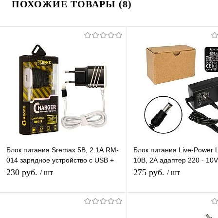
ПОХОЖИЕ ТОВАРЫ (8)
Блок питания Sremax 5В, 2.1А RM-
Блок питания Live-Power 
014 зарядное устройство с USB +
10В, 2А адаптер 220 - 10V
кабель Iphone 1,2 м черный
шнур 1 м, штекер 5.5*2.5
230 руб.
275 руб.
/ шт
/ шт
В корзину
В корзину