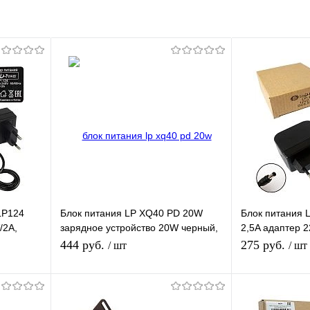
LP124
Блок питания LP XQ40 PD 20W
Блок питания L
/2A,
зарядное устройство 20W черный,
2,5A адаптер 2
 мм
вход Type-C, с кабелем Type-C -
1 м, штекер 5.
444 руб.
275 руб.
/ шт
/ шт
Type-C
В корзину
П