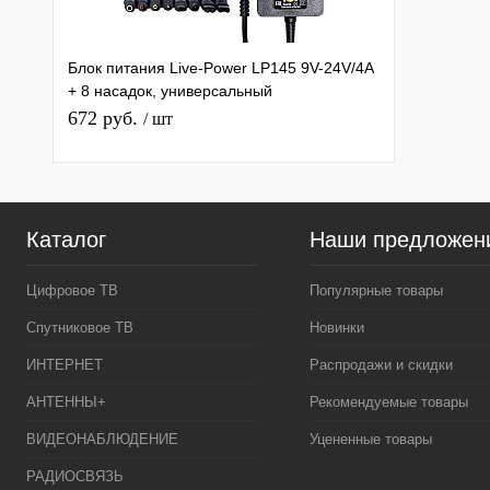
Блок питания Live-Power LP145 9V-24V/4A
+ 8 насадок, универсальный
регулируемый 9V-24V/4A
672 руб.
/ шт
Каталог
Наши предложен
Цифровое ТВ
Популярные товары
Спутниковое ТВ
Новинки
ИНТЕРНЕТ
Распродажи и скидки
АНТЕННЫ+
Рекомендуемые товары
ВИДЕОНАБЛЮДЕНИЕ
Уцененные товары
РАДИОСВЯЗЬ