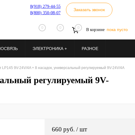
8(918) 279-44-55
Заказать звонок
8(800) 350-08-07
0
0
0
пока пусто
В корзине
ИОСВЯЗЬ
ЭЛЕКТРОНИКА +
РАЗНОЕ
r LP145 9V-24V/4A + 8 насадок, универсальный регулируемый 9V-24V/4A
рсальный регулируемый 9V-
660 руб.
/ шт