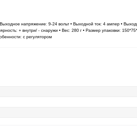
 Выходное напряжение: 9-24 вольт • Выходной ток: 4 ампер • Выхо
рность: + внутри/ - снаружи • Вес: 280 г • Размер упаковки: 150*75
обенности: с регулятором