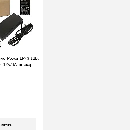
клик
К сравнению
Под заказ
ive-Power LP43 12В,
 -12V/8A, штекер
В корзину
клик
К сравнению
В наличии
аличие