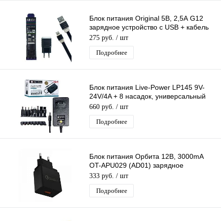
Блок питания Original 5В, 2,5А G12
зарядное устройство с USB + кабель
Iphone 1 м черный
275 руб.
/ шт
Подробнее
Блок питания Live-Power LP145 9V-
24V/4A + 8 насадок, универсальный
регулируемый 9V-24V/4A
660 руб.
/ шт
Подробнее
Блок питания Орбита 12В, 3000mA
OT-APU029 (AD01) зарядное
устройство с USB QC3,0
333 руб.
/ шт
Подробнее