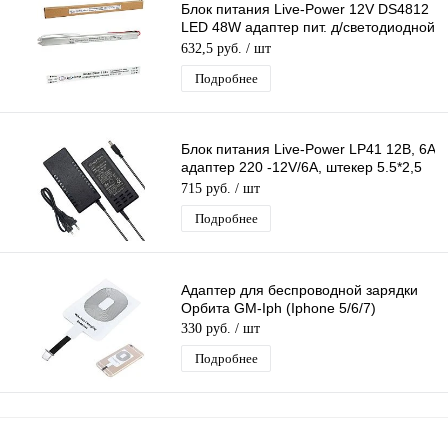
Блок питания Live-Power 12V DS4812
LED 48W адаптер пит. д/светодиодной
ленты Ультратонкий DC Ip20
632,5 руб.
/ шт
Подробнее
Блок питания Live-Power LP41 12В, 6A
адаптер 220 -12V/6A, штекер 5.5*2,5
мм
715 руб.
/ шт
Подробнее
Адаптер для беспроводной зарядки
Орбита GM-Iph (Iphone 5/6/7)
330 руб.
/ шт
Подробнее