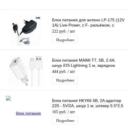
Блок питания для антенн LP-175 (12V
1A) Live-Power, c F- разъёмом, с
инжектором питания
222 руб.
/ шт
Подробнее
Блок питания MAIMi T7, 5В, 2,4А,
шнур iOS Lightning 1 м, зарядное
устройство, 1 USB выход
444 руб.
/ шт
Подробнее
Блок питания HKY66 5В, 2A адаптер
220 - 5V/2A, шнур 1 м, штекер 5.5*2,5
мм
165 руб.
/ шт
Подробнее