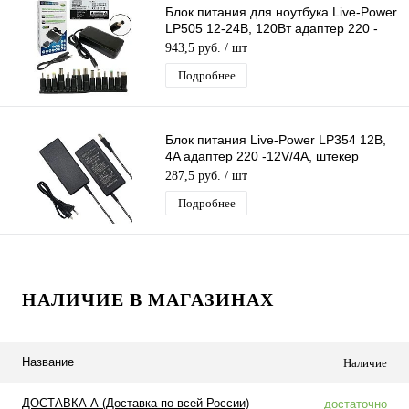
Блок питания для ноутбука Live-Power
LP505 12-24В, 120Вт адаптер 220 -
12V-24V/120W, + 14 насадок
943,5 руб.
/ шт
Подробнее
Блок питания Live-Power LP354 12В,
4A адаптер 220 -12V/4A, штекер
5.5*2,5 мм
287,5 руб.
/ шт
Подробнее
НАЛИЧИЕ В МАГАЗИНАХ
Название
Наличие
ДОСТАВКА А (Доставка по всей России)
достаточно