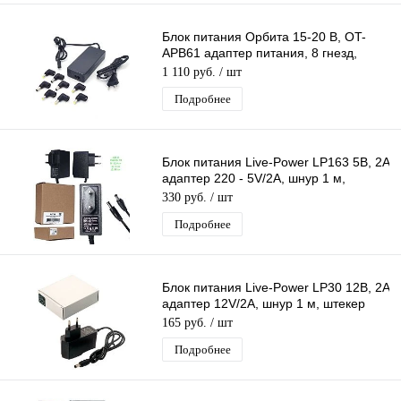
Блок питания Орбита 15-20 В, OT-
APB61 адаптер питания, 8 гнезд,
разъем 4,8-6,5
1 110 руб.
/ шт
Подробнее
Блок питания Live-Power LP163 5В, 2A
адаптер 220 - 5V/2A, шнур 1 м,
штекер 5.5*2,5 мм
330 руб.
/ шт
Подробнее
Блок питания Live-Power LP30 12В, 2A
адаптер 12V/2A, шнур 1 м, штекер
5.5*2,5 мм
165 руб.
/ шт
Подробнее