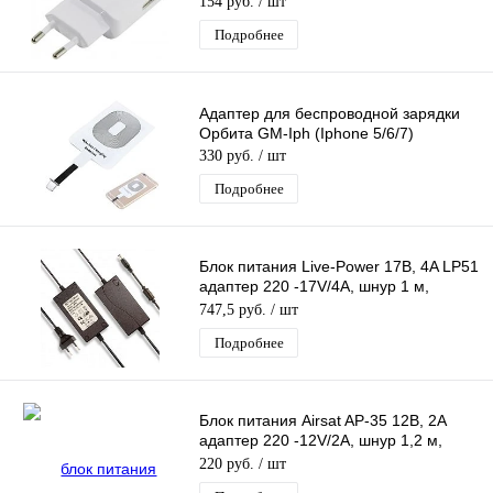
154 руб.
/ шт
Подробнее
Адаптер для беспроводной зарядки
Орбита GM-Iph (Iphone 5/6/7)
330 руб.
/ шт
Подробнее
Блок питания Live-Power 17В, 4A LP51
адаптер 220 -17V/4A, шнур 1 м,
штекер 5.5*2,5 мм
747,5 руб.
/ шт
Подробнее
Блок питания Airsat AP-35 12В, 2A
адаптер 220 -12V/2A, шнур 1,2 м,
штекер 5.5*2,5 мм
220 руб.
/ шт