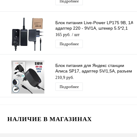
Подробнее
Блок питания Live-Power LP175 9В, 1A
адаптер 220 - 9V/1A, штекер 5.5*2,1
мм, длина 1,3м
165 руб.
/ шт
Подробнее
Блок питания для Яндекс станции
Алиса SP17, адаптер 5V/1,5A, разъем
Type-C, кабель 1,8м (черный)
210,9 руб.
Подробнее
НАЛИЧИЕ В МАГАЗИНАХ