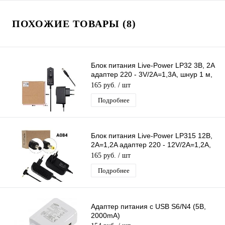
ПОХОЖИЕ ТОВАРЫ (8)
Блок питания Live-Power LP32 3В, 2A
адаптер 220 - 3V/2A=1,3A, шнур 1 м,
штекер 5.5*2,5 мм
165 руб.
/ шт
Подробнее
Блок питания Live-Power LP315 12В,
2А=1,2A адаптер 220 - 12V/2A=1,2A,
штекер 5,5*2,5/4,0*1,7
165 руб.
/ шт
Подробнее
Адаптер питания с USB S6/N4 (5B,
2000mA)