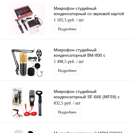
Микрофон студийный
конденсаторный со звуковой картой
V8, настольной треногой,
1 165,5 руб.
/ шт
комплектация MF51
Подробнее
Микрофон студийный
конденсаторный BM-800 с
настольным кронштейном (MF53)
1 498,5 руб.
/ шт
Подробнее
Микрофон студийный
конденсаторный SF-666 (MF59) с
подставкой
832,5 руб.
/ шт
Подробнее