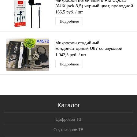
Микрофон петличный MRM CQ021
(AUX jack 3,5) черный цвет, проводной
166,5 руб.
/ шт
Подробнее
Микрофон студийный
конденсаторный U87 со звуковой
картой (MF57)
1 942,5 руб.
/ шт
Подробнее
Каталог
Цифровое ТВ
Спутниковое ТВ