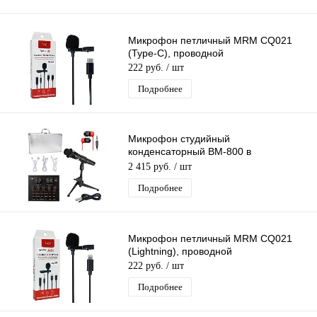
Микрофон петличный MRM CQ021
(Type-C), проводной
222 руб.
/ шт
Подробнее
Микрофон студийный
конденсаторный BM-800 в
Алюминиевом кейсе,со звуковой
2 415 руб.
/ шт
картой V8,комплектация MF58
Подробнее
Микрофон петличный MRM CQ021
(Lightning), проводной
222 руб.
/ шт
Подробнее