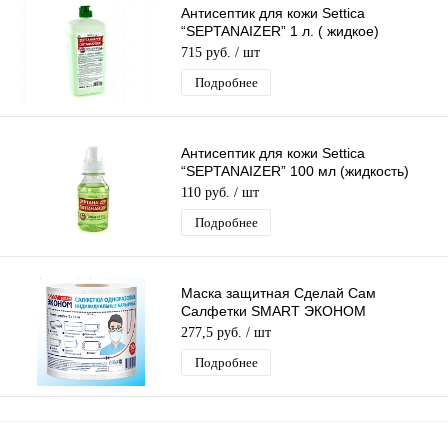
Антисептик для кожи Settica
“SEPTANAIZER” 1 л. ( жидкое)
противовирусный. Еврофлакон под
715 руб.
/ шт
дозатор
Подробнее
Антисептик для кожи Settica
“SEPTANAIZER” 100 мл (жидкость)
обеззараживающее средство
110 руб.
/ шт
Подробнее
Маска защитная Сделай Сам
Салфетки SMART ЭКОНОМ
одноразовые индивидуальные
277,5 руб.
/ шт
барьерные №50
Подробнее