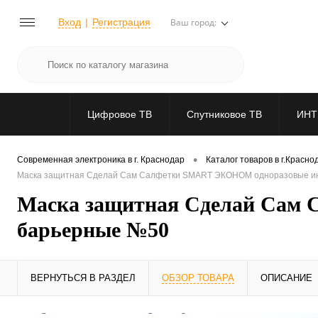
Вход
Регистрация
Ваш город:
Цифровое ТВ
Спутниковое ТВ
ИНТ
•
Современная электроника в г. Краснодар
Каталог товаров в г.Красно
Маска защитная Сделай Сам Салфетки SMART ЭКОНОМ одноразовые и
Маска защитная Сделай Сам
барьерные №50
ВЕРНУТЬСЯ В РАЗДЕЛ
ОБЗОР ТОВАРА
ОПИСАНИЕ