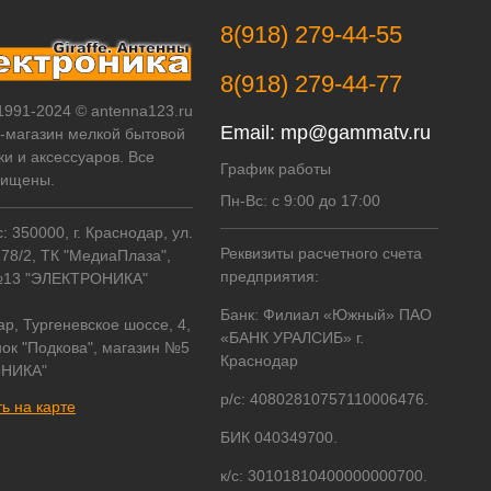
8(918) 279-44-55
8(918) 279-44-77
 1991-2024 © antenna123.ru
Email:
mp@gammatv.ru
т-магазин мелкой бытовой
ки и аксессуаров. Все
График работы
щищены.
Пн-Вс: с 9:00 до 17:00
 350000, г. Краснодар, ул.
Реквизиты расчетного счета
178/2, ТК "МедиаПлаза",
предприятия:
№13 "ЭЛЕКТРОНИКА"
Банк: Филиал «Южный» ПАО
ар, Тургеневское шоссе, 4,
«БАНК УРАЛСИБ» г.
ок "Подкова", магазин №5
Краснодар
НИКА"
р/с: 40802810757110006476.
ь на карте
БИК 040349700.
к/с: 30101810400000000700.