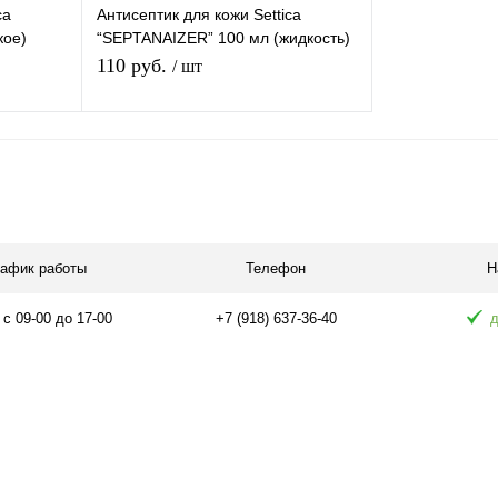
ca
Антисептик для кожи Settica
кое)
“SEPTANAIZER” 100 мл (жидкость)
акон под
обеззараживающее средство
110 руб.
/ шт
В корзину
равнению
Купить в 1 клик
К сравнению
аличии
В избранное
В наличии
рафик работы
Телефон
Н
 с 09-00 до 17-00
+7 (918) 637-36-40
д