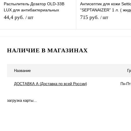
Распылитель Дозатор OLD-33B
Антисептик для кожи Setti
LUX для антибактериальных
“SEPTANAIZER” 1 л. ( жид
растворов
противовирусный. Еврофл
44,4 руб.
715 руб.
/ шт
/ шт
дозатор
Подписаться
В корзину
НАЛИЧИЕ В МАГАЗИНАХ
Купить в 1 клик
К сравнению
Купить в 1 клик
К с
В избранное
Под заказ
В избранное
В н
Название
Г
ДОСТАВКА А (Доставка по всей России)
Пн-Пт
загрузка карты...