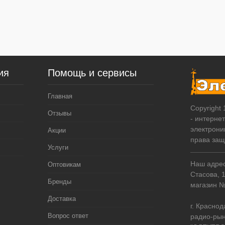
ия
Помощь и сервисы
Главная
Copyright
Отзывы
- интерне
электрони
Акции
права за
Услуги
Наш адрес:
Оптовикам
Стасова, 
Бренды
магазин 
Доставка
г. Краснод
Вопрос ответ
радио-рын