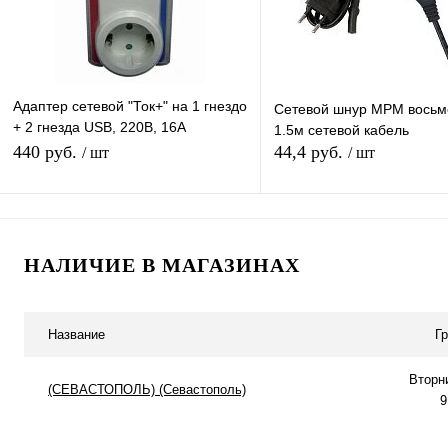
Адаптер сетевой "Ток+" на 1 гнездо
Сетевой шнур МРМ восьм
+ 2 гнезда USB, 220В, 16А
1.5м сетевой кабель
(Т10102)/72
440 руб.
44,4 руб.
/ шт
/ шт
В корзину
В корзину
НАЛИЧИЕ В МАГАЗИНАХ
Купить в 1 клик
К сравнению
Купить в 1 клик
К с
В избранное
В наличии
В избранное
В н
Название
Г
Вторн
(СЕВАСТОПОЛЬ) (Севастополь)
9