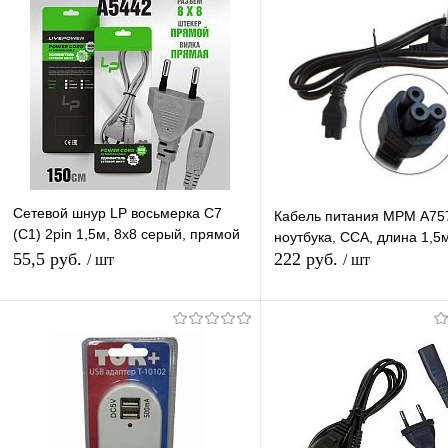
Сетевой шнур LP восьмерка C7
Кабель питания МРМ A75
(C1) 2pin 1,5м, 8x8 серый, прямой
ноутбука, CCA, длина 1,5
сетевой кабель
55,5 руб.
222 руб.
/ шт
/ шт
В корзину
В корзину
Купить в 1 клик
К сравнению
Купить в 1 клик
К с
В избранное
В наличии
В избранное
В н