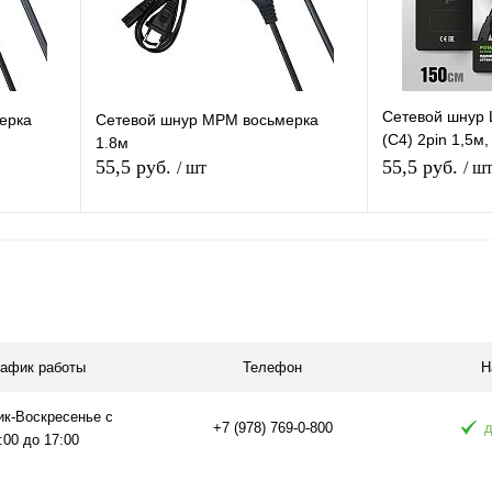
Сетевой шнур 
ерка
Сетевой шнур МРМ восьмерка
(C4) 2pin 1,5м
1.8м
сетевой кабел
55,5 руб.
55,5 руб.
/ шт
/ ш
В корзину
равнению
Купить в 1 клик
К сравнению
Купить в 1 
аличии
В избранное
В наличии
В избранное
рафик работы
Телефон
Н
ик-Воскресенье с
+7 (978) 769-0-800
д
:00 до 17:00