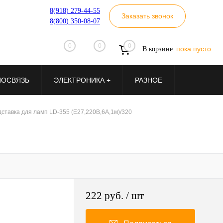
8(918) 279-44-55
Заказать звонок
8(800) 350-08-07
0
0
0
пока пусто
В корзине
ИОСВЯЗЬ
ЭЛЕКТРОНИКА +
РАЗНОЕ
ставка для ламп LD-355 (E27,220В,6А,1м)/320
222 руб.
/ шт