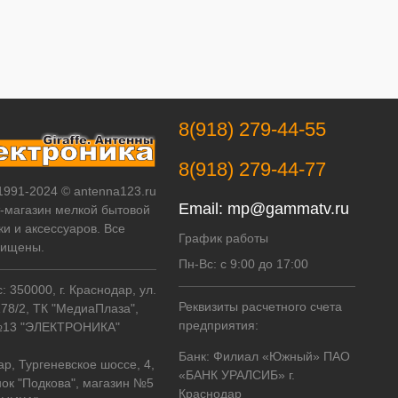
8(918) 279-44-55
8(918) 279-44-77
 1991-2024 © antenna123.ru
Email:
mp@gammatv.ru
т-магазин мелкой бытовой
ки и аксессуаров. Все
График работы
щищены.
Пн-Вс: с 9:00 до 17:00
 350000, г. Краснодар, ул.
Реквизиты расчетного счета
178/2, ТК "МедиаПлаза",
предприятия:
№13 "ЭЛЕКТРОНИКА"
Банк: Филиал «Южный» ПАО
ар, Тургеневское шоссе, 4,
«БАНК УРАЛСИБ» г.
ок "Подкова", магазин №5
Краснодар