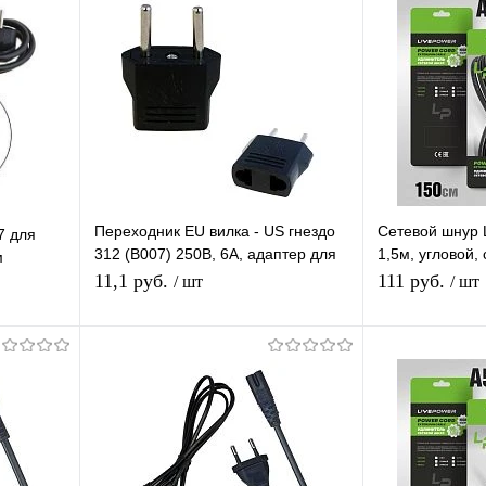
Переходник EU вилка - US гнездо
Сетевой шнур L
7 для
312 (B007) 250В, 6А, адаптер для
1,5м, угловой,
м
розетки тип-C на тип-A
системного бл
11,1 руб.
111 руб.
/ шт
/ шт
В корзину
П
равнению
Купить в 1 клик
К сравнению
Купить в 1 
аличии
В избранное
В наличии
В избранное