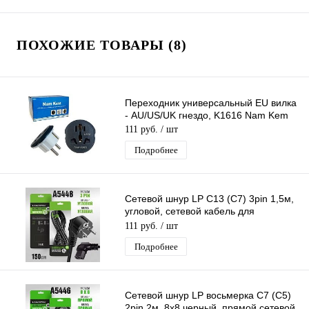
ПОХОЖИЕ ТОВАРЫ (8)
Переходник универсальный EU вилка
- AU/US/UK гнездо, K1616 Nam Kem
111 руб.
/ шт
Подробнее
Сетевой шнур LP C13 (C7) 3pin 1,5м,
угловой, сетевой кабель для
системного блока
111 руб.
/ шт
Подробнее
Сетевой шнур LP восьмерка C7 (C5)
2pin 2м, 8x8 черный, прямой сетевой