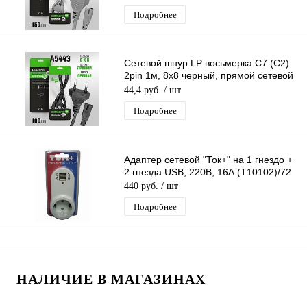
Подробнее
Сетевой шнур LP восьмерка C7 (C2)
2pin 1м, 8x8 черный, прямой сетевой
кабель
44,4 руб.
/ шт
Подробнее
Адаптер сетевой "Ток+" на 1 гнездо +
2 гнезда USB, 220В, 16А (Т10102)/72
440 руб.
/ шт
Подробнее
НАЛИЧИЕ В МАГАЗИНАХ