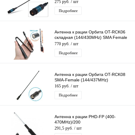
275 руб.
/ шт
Подробнее
Антенна к рации Орбита OT-RCK06
складная (144/430MHz) SMA Female
(мама)
770 руб.
/ шт
Подробнее
Антенна к рации Орбита OT-RCK08
SMA-Female (144/437MHz)
165 руб.
/ шт
Подробнее
Антенна к рации PHD-FP (400-
470MHz)/200
291,5 руб.
/ шт